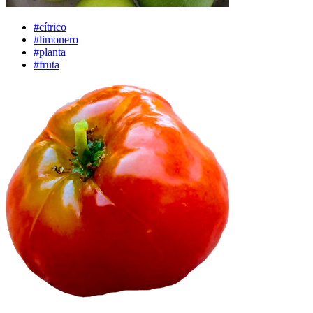
#cítrico
#limonero
#planta
#fruta