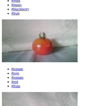
#fruta
#mano
#blackberry
#fruit
#tomate
#rojo
#tomato
#red
#fruta