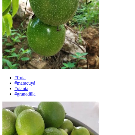
#fruta
#maracuyá
#planta
#granadilla