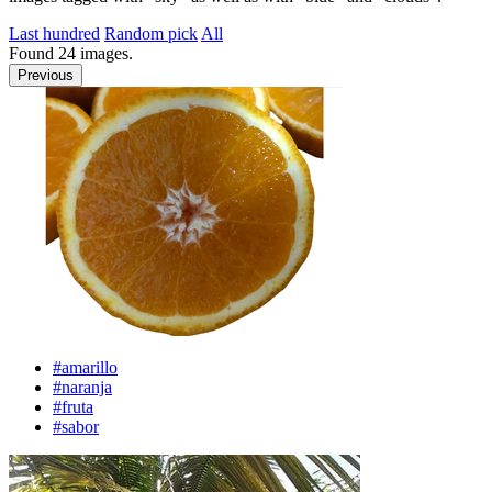
Last hundred
Random pick
All
Found
24
images.
Previous
#amarillo
#naranja
#fruta
#sabor