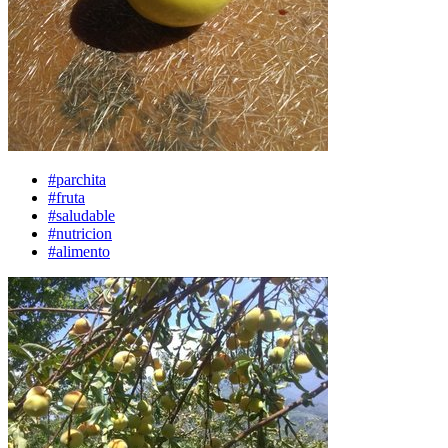
#parchita
#fruta
#saludable
#nutricion
#alimento