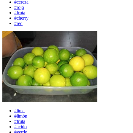
#cereza
#rojo
#fruta
#cherry
#red
#lima
#limón
#fruta
#acido
#verde