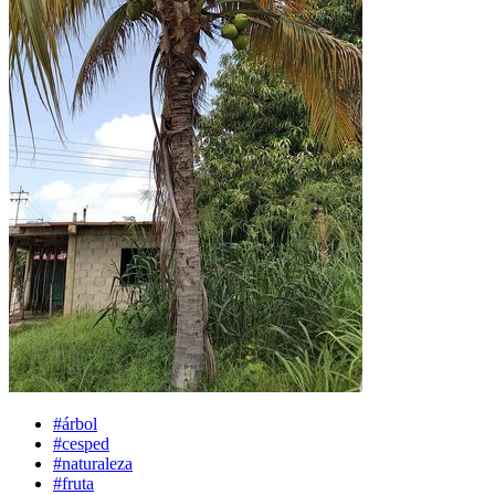
#árbol
#cesped
#naturaleza
#fruta