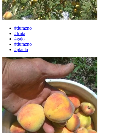
#durazno
#fruta
#gajo
#durazno
#planta