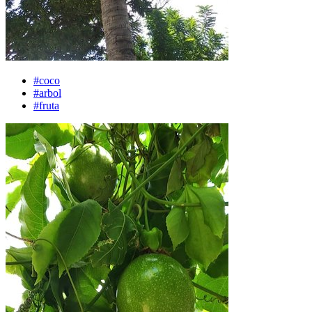
#coco
#arbol
#fruta