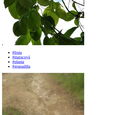
#fruta
#maracuyá
#planta
#granadilla