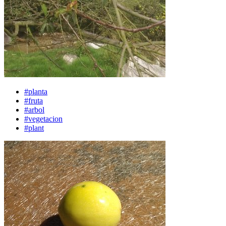
#planta
#fruta
#arbol
#vegetacion
#plant