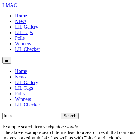
LMAC
Home
News
LIL Gallery
LIL Tags
Polls
Winners
LIL Checker
☰
Home
News
LIL Gallery
LIL Tags
Polls
Winners
LIL Checker
Example search terms:
sky blue clouds
The above example search terms lead to a search result that contains
images tagged with "sky" as well as with "blue" and "clouds".