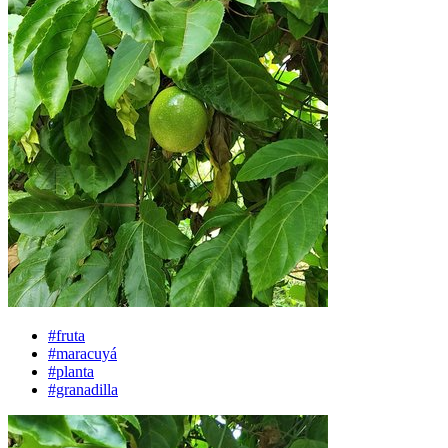
#fruta
#maracuyá
#planta
#granadilla