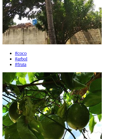
#coco
#arbol
#fruta