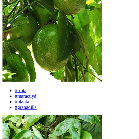
#fruta
#maracuyá
#planta
#granadilla