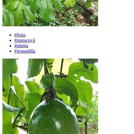
#fruta
#maracuyá
#planta
#granadilla