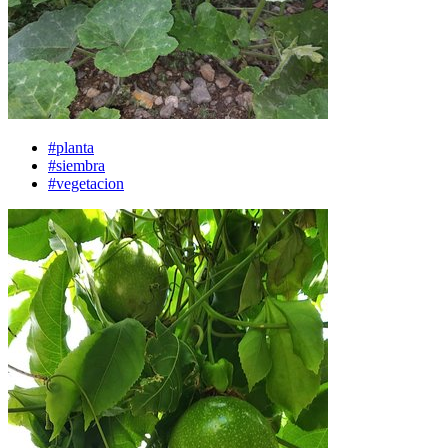
#planta
#siembra
#vegetacion