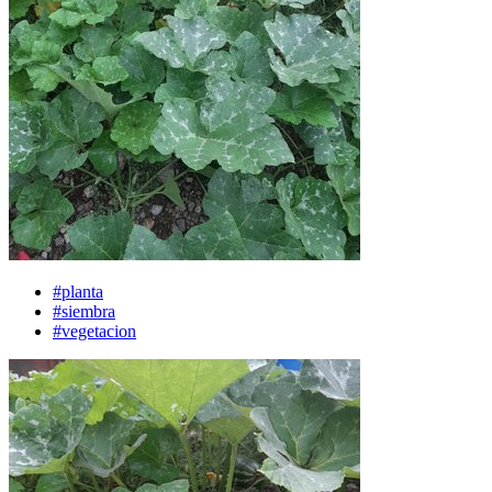
#planta
#siembra
#vegetacion