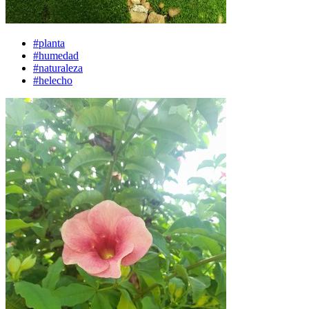
#planta
#humedad
#naturaleza
#helecho