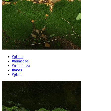
#planta
#humedad
#naturaleza
#moss
#plant