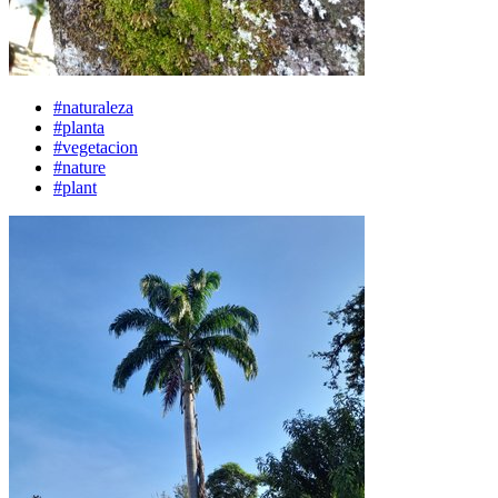
#naturaleza
#planta
#vegetacion
#nature
#plant