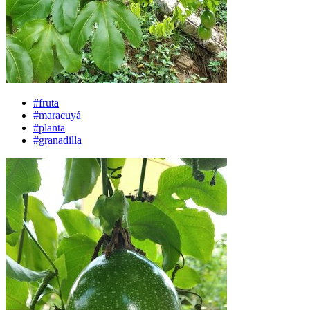
#fruta
#maracuyá
#planta
#granadilla