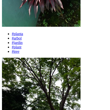
#planta
#arbol
#jardin
#plant
#tree