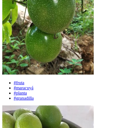
#fruta
#maracuyá
#planta
#granadilla