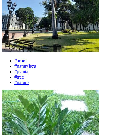
#arbol
#naturaleza
#planta
#tree
#nature