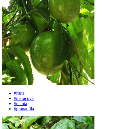
#fruta
#maracuyá
#planta
#granadilla