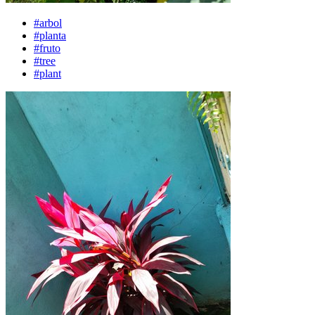
#arbol
#planta
#fruto
#tree
#plant