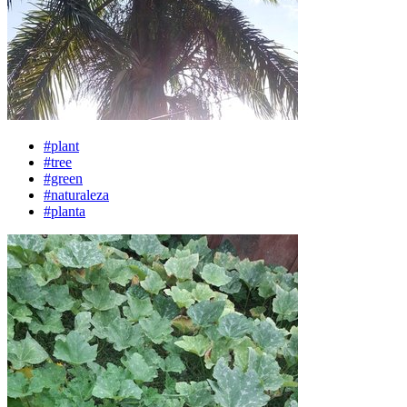
#plant
#tree
#green
#naturaleza
#planta