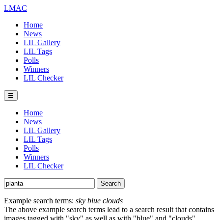
LMAC
Home
News
LIL Gallery
LIL Tags
Polls
Winners
LIL Checker
☰
Home
News
LIL Gallery
LIL Tags
Polls
Winners
LIL Checker
Example search terms:
sky blue clouds
The above example search terms lead to a search result that contains
images tagged with "sky" as well as with "blue" and "clouds".