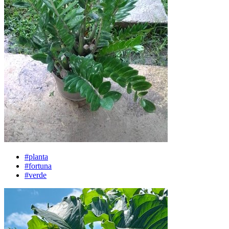
#planta
#fortuna
#verde