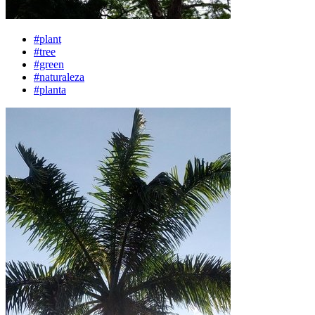
#plant
#tree
#green
#naturaleza
#planta