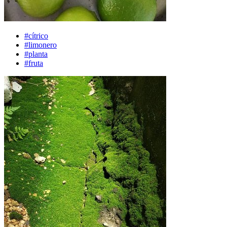
#cítrico
#limonero
#planta
#fruta