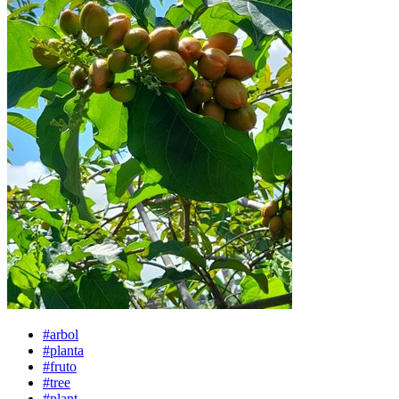
#arbol
#planta
#fruto
#tree
#plant