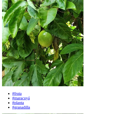
#fruta
#maracuyá
#planta
#granadilla